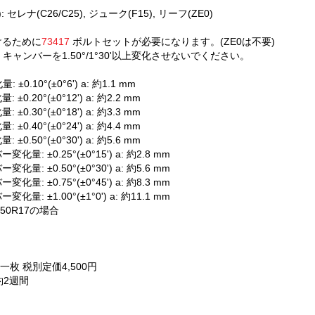
 セレナ(C26/C25), ジューク(F15), リーフ(ZE0)
けるために
73417
ボルトセット
が必要になります。(ZE0は不要)
30'、キャンバーを1.50°/1°30'以上変化させないでください。
 ±0.10°(±0°6') a: 約1.1 mm
±0.20°(±0°12') a: 約2.2 mm
±0.30°(±0°18') a: 約3.3 mm
±0.40°(±0°24') a: 約4.4 mm
±0.50°(±0°30') a: 約5.6 mm
化量: ±0.25°(±0°15') a: 約2.8 mm
化量: ±0.50°(±0°30') a: 約5.6 mm
化量: ±0.75°(±0°45') a: 約8.3 mm
化量: ±1.00°(±1°0') a: 約11.1 mm
/50R17の場合
一枚 税別定価4,500円
約2週間