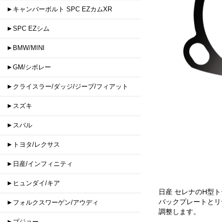
►キャンバーボルト SPC EZカムXR
►SPC EZシム
►BMW/MINI
►GM/シボレー
►クライスラー/ダッジ/ジープ/フィアット
►スズキ
►スバル
►トヨタ/レクサス
►日産/インフィニティ
►ヒュンダイ/キア
日産 セレナのH型
バックプレートとリ
►フォルクスワーゲン/アウディ
調整します。
►プジョー