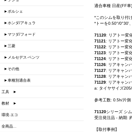
適合車種 日産(FF車):
►ポルシェ
*このシムを取り付
►ホンダ/アキュラ
*トーを0.50°/0°
►マツダ/フォード
71120
: リアトー変化量:
71121
: リアトー変化量: 
►三菱
71122
: リアトー変化量: 
71123
: リアトー変化量: 
►メルセデス·ベンツ
71124
: リアトー変化量: 
71126
: リアキャンバー変
►その他
71127
: リアキャンバー変
71128
: リアキャンバー変
►車種別適合表
71129
: リアキャンバー変
a: タイヤサイズ205
工具 ►
参考工数: 0.5h/片側
教材 ►
71120
シリーズ シム
環境·エコ
受注発注品 - 納期: 
全商品...
【取付事例】