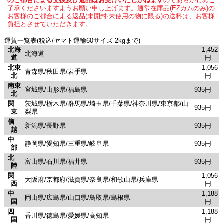
のご都合による交換及び返品はお受けいたしかねます
のであらかじめご
了承くださいますようお願い申し上げます。通常在庫品(EZカムのみ)の
お客様のご都合による返品(未開封·未使用の物に限る)の送料は、お客様
負担とさせていただきます。
運賃一覧表(税込/ヤマト運輸60サイズ 2kgまで)
北海
1,452
北海道
道
円
北東
1,056
青森県/秋田県/岩手県
北
円
南東
宮城県/山形県/福島県
935円
北
関
茨城県/栃木県/群馬県/埼玉県/千葉県/神奈川県/東京都/山
935円
東
梨県
信
新潟県/長野県
935円
越
中
静岡県/愛知県/三重県/岐阜県
935円
部
北
富山県/石川県/福井県
935円
陸
関
1,056
大阪府/京都府/滋賀県/奈良県/和歌山県/兵庫県
西
円
中
1,188
岡山県/広島県/山口県/鳥取県/島根県
国
円
四
1,188
香川県/徳島県/愛媛県/高知県
国
円