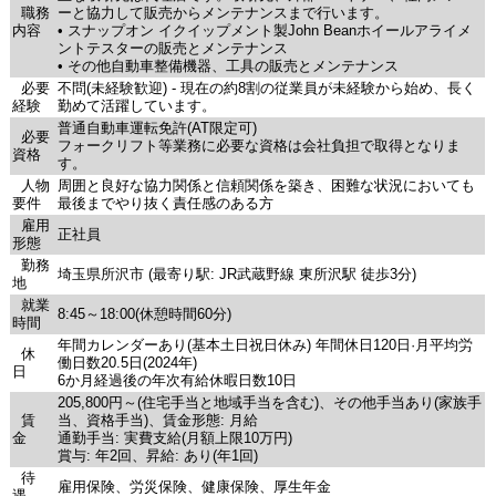
職務
ーと協力して販売からメンテナンスまで行います。
内容
• スナップオン イクイップメント製John Beanホイールアライメ
ントテスターの販売とメンテナンス
• その他自動車整備機器、工具の販売とメンテナンス
必要
不問(未経験歓迎) - 現在の約8割の従業員が未経験から始め、長く
経験
勤めて活躍しています。
普通自動車運転免許(AT限定可)
必要
フォークリフト等業務に必要な資格は会社負担で取得となりま
資格
す。
人物
周囲と良好な協力関係と信頼関係を築き、困難な状況においても
要件
最後までやり抜く責任感のある方
雇用
正社員
形態
勤務
埼玉県所沢市 (最寄り駅: JR武蔵野線 東所沢駅 徒歩3分)
地
就業
8:45～18:00(休憩時間60分)
時間
年間カレンダーあり(基本土日祝日休み) 年間休日120日·月平均労
休
働日数20.5日(2024年)
日
6か月経過後の年次有給休暇日数10日
205,800円～(住宅手当と地域手当を含む)、その他手当あり(家族手
賃
当、資格手当)、賃金形態: 月給
金
通勤手当: 実費支給(月額上限10万円)
賞与: 年2回、昇給: あり(年1回)
待
雇用保険、労災保険、健康保険、厚生年金
遇