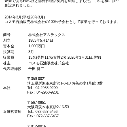
企業であるFMC社と総合代理店契約を締結しました。これを機に独立·
創設されました。
2014年3月(平成26年3月)
コスモ石油販売株式会社の100%子会社として事業を行っております。
商号
株式会社アムテックス
創立
1983年5月14日
資本金
1,000万円
決算期
3月
従業員
13名(男性11名/女性2名 2026年3月31日現在)
株主
コスモ石油販売株式会社
代表取締役
千田 健二
〒359-0021
埼玉県所沢市東所沢1-3-10 お茶の水1号館 3階
本社
Tel.: 04-2968-9200
Fax : 04-2968-9201
〒567-0851
大阪府茨木市真砂2-16-53
近畿営業所
Tel.: 072-637-5456
Fax : 072-637-5457
〒812-0016