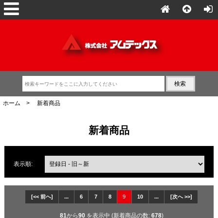
ホーム
> 新着商品
新着商品
表示順:
[<< 前へ]
...
6
7
8
9
10
...
[次へ >>]
81
から
90
を表示中 (新着商品の数:
678
)