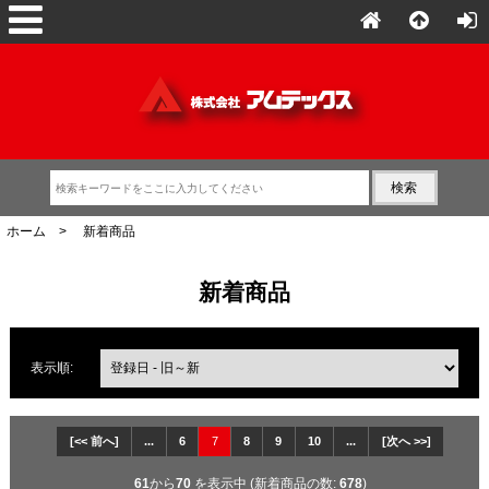
ホーム
> 新着商品
新着商品
表示順:
[<< 前へ]
...
6
7
8
9
10
...
[次へ >>]
61
から
70
を表示中 (新着商品の数:
678
)