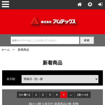
ホーム
> 新着商品
新着商品
表示順:
[<< 前へ]
1
2
3
4
5
...
[次へ >>]
41
から
50
を表示中 (新着商品の数:
678
)