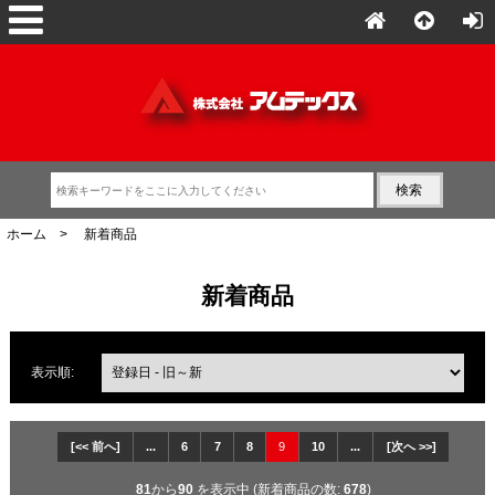
ホーム
> 新着商品
新着商品
表示順:
[<< 前へ]
...
6
7
8
9
10
...
[次へ >>]
81
から
90
を表示中 (新着商品の数:
678
)