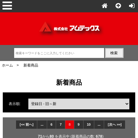
ホーム
> 新着商品
新着商品
表示順:
[<< 前へ]
...
6
7
8
9
10
...
[次へ >>]
71
から
80
を表示中 (新着商品の数:
678
)