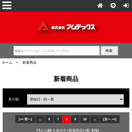
ホーム
> 新着商品
新着商品
表示順:
[<< 前へ]
...
6
7
8
9
10
...
[次へ >>]
71
から
80
を表示中 (新着商品の数:
678
)