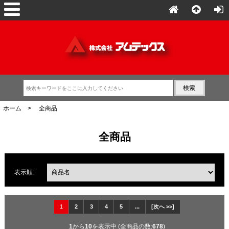
ホーム
> 全商品
全商品
表示順:
1
2
3
4
5
...
[次へ >>]
1
から
10
を表示中 (全商品の数:
678
)