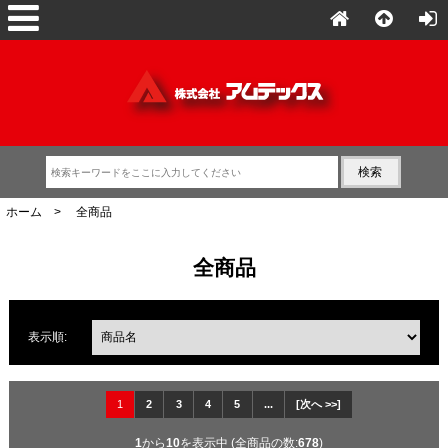
ホーム
> 全商品
全商品
表示順:
1
2
3
4
5
...
[次へ >>]
1
から
10
を表示中 (全商品の数:
678
)