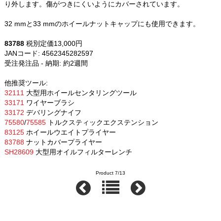
り外します。傷がつきにくいようにカバーされています。
32 mmと33 mmのホイールナットキャップにも使用できます。
83788
税別定価13,000円
JANコード: 4562345282597
UPC: 082642837886
受注発注品 - 納期: 約2週間
他推奨ツール:
32111
大型用ホイールセンタリングツール
33171
ワイヤーブラシ
33172
デバリングナイフ
75580
/
75585
トルクスティックエクステンション
83125
ホイールウエイトプライヤー
83788
ナットカバープライヤー
SH28609
大型用オイルフィルターレンチ
Product 7/13