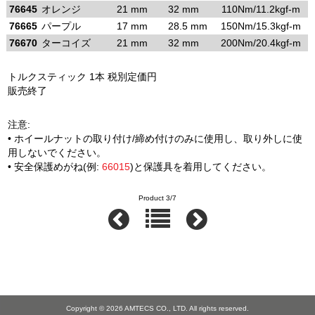
76645
オレンジ
21 mm
32 mm
110Nm/11.2kgf-m
76665
パープル
17 mm
28.5 mm
150Nm/15.3kgf-m
76670
ターコイズ
21 mm
32 mm
200Nm/20.4kgf-m
トルクスティック 1本 税別定価円
販売終了
注意:
• ホイールナットの取り付け/締め付けのみに使用し、取り外しに使
用しないでください。
•
安全保護めがね(例:
66015
)
と保護具を着用してください。
Product 3/7
Copyright © 2026
AMTECS CO., LTD.
All rights reserved.