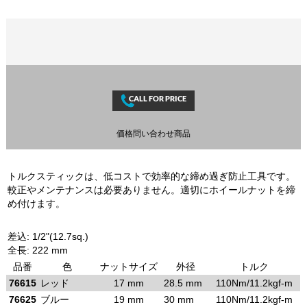
価格問い合わせ商品
トルクスティックは、低コストで効率的な締め過ぎ防止工具です。
較正やメンテナンスは必要ありません。適切にホイールナットを締
め付けます。
差込: 1/2"(12.7sq.)
全長: 222 mm
品番
色
ナットサイズ
外径
トルク
76615
レッド
17 mm
28.5 mm
110Nm/11.2kgf-m
76625
ブルー
19 mm
30 mm
110Nm/11.2kgf-m