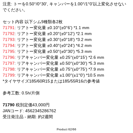
注意: トーを0.50°/0°30', キャンバーを1.00°/1°0'以上変化させない
でください。
セット内容 以下シム9種類各2枚
71791
: リアトー変化量 ±0.10°(±0°6') *1.1 mm
71792
: リアトー変化量 ±0.20°(±0°12') *2.1 mm
71793
: リアトー変化量 ±0.30°(±0°18') *3.2 mm
71794
: リアトー変化量 ±0.40°(±0°24') *4.2 mm
71795
: リアトー変化量 ±0.50°(±0°30') *5.3 mm
71796
: リアキャンバー変化量 ±0.25°(±0°15') *2.6 mm
71797
: リアキャンバー変化量 ±0.50°(±0°30') *5.3 mm
71798
: リアキャンバー変化量 ±0.75°(±0°75') *7.9 mm
71799
: リアキャンバー変化量 ±1.00°(±1°0') *10.5 mm
*タイヤサイズ185/60R15または185/55R16の参考値
参考工数: 0.5h/片側
71790
税別定価43,000円
JANコード: 4562345286762
受注発注品 - 納期: 約2週間
Product 62/66