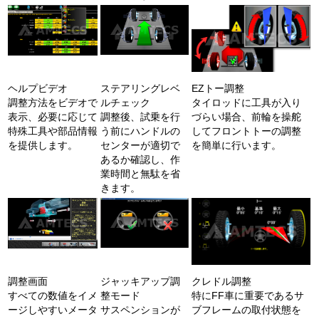
ヘルプビデオ
ステアリングレベ
EZトー調整
調整方法をビデオで
ルチェック
タイロッドに工具が入り
表示、必要に応じて
調整後、試乗を行
づらい場合、前輪を操舵
特殊工具や部品情報
う前にハンドルの
してフロントトーの調整
を提供します。
センターが適切で
を簡単に行います。
あるか確認し、作
業時間と無駄を省
きます。
調整画面
ジャッキアップ調
クレドル調整
すべての数値をイメ
整モード
特にFF車に重要であるサ
ージしやすいメータ
サスペンションが
ブフレームの取付状態を