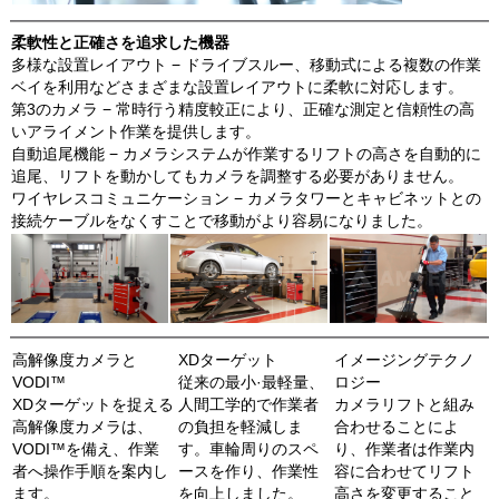
柔軟性と正確さを追求した機器
多様な設置レイアウト − ドライブスルー、移動式による複数の作業
ベイを利用などさまざまな設置レイアウトに柔軟に対応します。
第3のカメラ − 常時行う精度較正により、正確な測定と信頼性の高
いアライメント作業を提供します。
自動追尾機能 − カメラシステムが作業するリフトの高さを自動的に
追尾、リフトを動かしてもカメラを調整する必要がありません。
ワイヤレスコミュニケーション − カメラタワーとキャビネットとの
接続ケーブルをなくすことで移動がより容易になりました。
高解像度カメラと
XDターゲット
イメージングテクノ
VODI™
従来の最小·最軽量、
ロジー
XDターゲットを捉える
人間工学的で作業者
カメラリフトと組み
高解像度カメラは、
の負担を軽減しま
合わせることによ
VODI™を備え、作業
す。車輪周りのスペ
り、作業者は作業内
者へ操作手順を案内し
ースを作り、作業性
容に合わせてリフト
ます。
を向上しました。
高さを変更すること