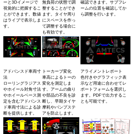
ーと3Dイメージで
無負荷の状態で調
確認できます。サブフレ
視覚的に把握するこ
整することができ
ームの位置を確認してか
とができます。数値
ます。タイヤ周り
ら調整を行います。
はライブで表示しま
にスペースを作っ
す。
て調整する場合に
も有効です。
アドバンスド車両寸
トーカーブ変化
アライメントレポート
法
車高によるトーの
色付きやグラフィック表
ローリングラジアス
変化を測定しま
示など用途に合わせてレ
やホイール対角寸法
す。アームの曲り
ポートフォームを選択し
やホイールベース測
や部品の不良を診
ます。PDFで出力するこ
定を含むアドバンス
断し、早期タイヤ
とも可能です。
ド車両寸法による診
摩耗やバンプステ
断を提供します。
アを防止します。