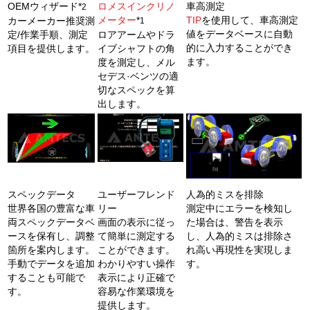
OEMウィザード*
ロメスインクリノ
車高測定
2
メーター
*
TIP
を使用して、車高測定
カーメーカー推奨測
1
値をデータベースに自動
定/作業手順、測定
ロアアームやドラ
的に入力することができ
項目を提供します。
イブシャフトの角
ます。
度を測定し、メル
セデス·ベンツの適
切なスペックを算
出します。
スペックデータ
ユーザーフレンド
人為的ミスを排除
世界各国の豊富な車
リー
測定中にエラーを検知し
両スペックデータベ
画面の表示に従っ
た場合は、警告を表示
ースを保有し、調整
て簡単に測定する
し、人為的ミスは排除さ
箇所を案内します。
ことができます。
れ高い再現性を実現しま
手動でデータを追加
わかりやすい操作
す。
することも可能で
表示により正確で
す。
容易な作業環境を
提供します。