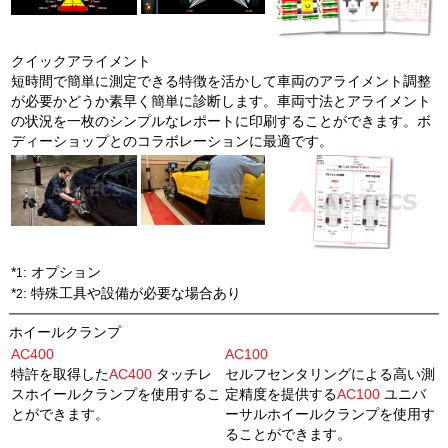
クイックアライメント
短時間で簡単に測定できる特徴を活かして車両のアライメント調整
が必要かどうか素早く簡単に診断します。車両寸法とアライメント
の状況を一枚のシンプルなレポートに印刷することができます。ボ
ディーショップとのコラボレーションに最適です。
*
: オプション
1
*
: 特殊工具や設備が必要な場合あり
2
ホイールクランプ
AC400
AC100
特許を取得した
AC400
タッチレ
セルフセンタリングによる高い測
スホイールクランプを使用するこ
定精度を提供する
AC100
ユニバ
とができます。
ーサルホイールクランプを使用す
ることができます。