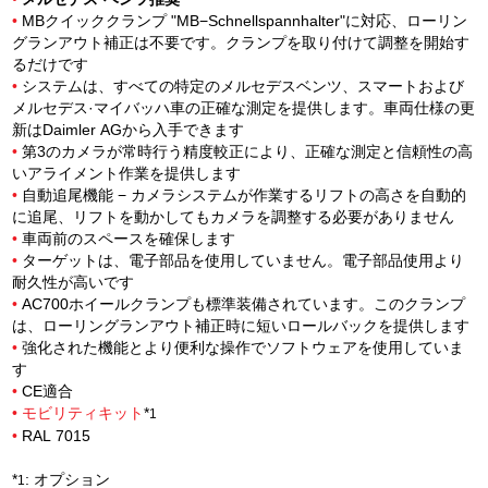
•
MBクイッククランプ "MB−Schnellspannhalter"に対応、ローリン
グランアウト補正は不要です。クランプを取り付けて調整を開始す
るだけです
•
システムは、すべての特定のメルセデスベンツ、スマートおよび
メルセデス·マイバッハ車の正確な測定を提供します。車両仕様の更
新はDaimler AGから入手できます
•
第3のカメラが常時行う精度較正により、正確な測定と信頼性の高
いアライメント作業を提供します
•
自動追尾機能 − カメラシステムが作業するリフトの高さを自動的
に追尾、リフトを動かしてもカメラを調整する必要がありません
•
車両前のスペースを確保します
•
ターゲットは、電子部品を使用していません。電子部品使用より
耐久性が高いです
•
AC700ホイールクランプも標準装備されています。このクランプ
は、ローリングランアウト補正時に短いロールバックを提供します
•
強化された機能とより便利な操作でソフトウェアを使用していま
す
•
CE適合
•
モビリティキット
*
1
•
RAL 7015
*
: オプション
1