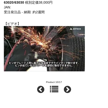
63020
/
63030
税別定価38,000円
JAN:
受注発注品 - 納期: 約2週間
【ビデオ】
Product 10/17