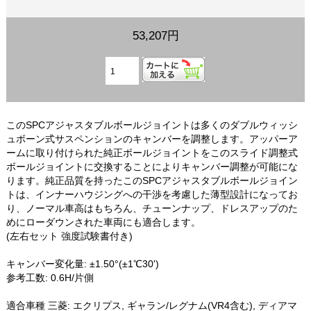
53,207円
このSPCアジャスタブルボールジョイントは多くのダブルウィッシ
ュボーン式サスペンションのキャンバーを調整します。アッパーア
ームに取り付けられた純正ボールジョイントをこのスライド調整式
ボールジョイントに交換することによりキャンバー調整が可能にな
ります。純正品質を持ったこのSPCアジャスタブルボールジョイン
トは、インナーハウジングへの干渉を考慮した薄型設計になってお
り、ノーマル車高はもちろん、チューンナップ、ドレスアップのた
めにローダウンされた車両にも適合します。
(左右セット 強度試験書付き)
キャンバー変化量: ±1.50°(±1℃30')
参考工数: 0.6H/片側
適合車種 三菱: エクリプス, ギャラン/レグナム(VR4含む), ディアマ