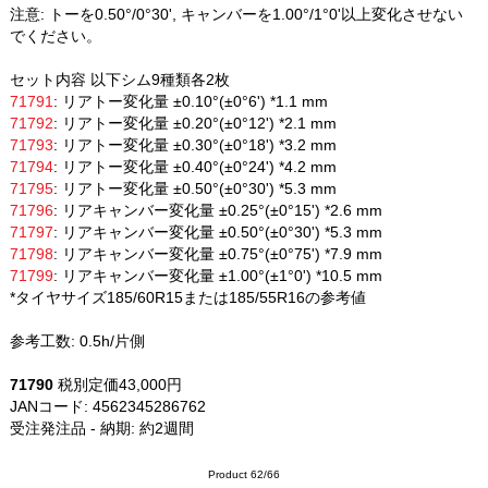
注意: トーを0.50°/0°30', キャンバーを1.00°/1°0'以上変化させない
でください。
セット内容 以下シム9種類各2枚
71791
: リアトー変化量 ±0.10°(±0°6') *1.1 mm
71792
: リアトー変化量 ±0.20°(±0°12') *2.1 mm
71793
: リアトー変化量 ±0.30°(±0°18') *3.2 mm
71794
: リアトー変化量 ±0.40°(±0°24') *4.2 mm
71795
: リアトー変化量 ±0.50°(±0°30') *5.3 mm
71796
: リアキャンバー変化量 ±0.25°(±0°15') *2.6 mm
71797
: リアキャンバー変化量 ±0.50°(±0°30') *5.3 mm
71798
: リアキャンバー変化量 ±0.75°(±0°75') *7.9 mm
71799
: リアキャンバー変化量 ±1.00°(±1°0') *10.5 mm
*タイヤサイズ185/60R15または185/55R16の参考値
参考工数: 0.5h/片側
71790
税別定価43,000円
JANコード: 4562345286762
受注発注品 - 納期: 約2週間
Product 62/66