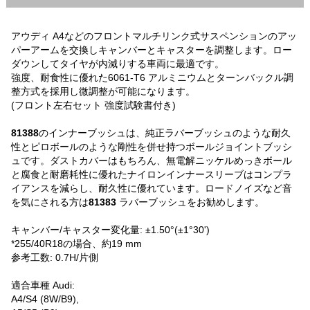
アウディ A4などのフロントマルチリンク式サスペンションのアッ
パーアームを交換しキャンバーとキャスターを調整します。ロー
ダウンしてタイヤが内減りする車両に最適です。
強度、耐食性に優れた6061-T6 アルミニウムとターンバックル調
整方式を採用し微調整が可能になります。
(フロント左右セット 強度試験書付き)
81388
のインナーブッシュは、純正ラバーブッシュのような耐久
性とピロボールのような剛性を併せ持つボールジョイントブッシ
ュです。ダストカバーはもちろん、無電解ニッケルめっきボール
と腐食と耐磨耗性に優れたナイロンインナースリーブはコンプラ
イアンスを減らし、耐久性に優れています。ロードノイズなど音
を気にされる方は
81383
ラバーブッシュをお勧めします。
キャンバー/キャスター変化量: ±1.50°(±1°30')
*255/40R18の場合、約19 mm
参考工数: 0.7H/片側
適合車種 Audi:
A4/S4 (8W/B9),