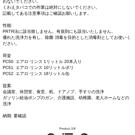
わないでください。
くわえタバコでの作業は絶対にしないでください。
記載してある注意事項はご確認お願いします。
性能:
PRTR法に該当致しません。有規則にも該当いたしません。
優れた洗浄力を有し、除菌·消毒を目的とした消毒剤としてお使いく
ださい。
荷姿
PC50: エアロ·リンス 1リットル 20本入り
PC51: エアロ·リンス 10リットルポリ
PC52: エアロ·リンス 18リットル缶
提案:
会議室、休憩室、食堂、机、ドアノブ、手すりの洗浄
ガソリン給油ポンプのガン、介護施設、幼稚園、老人ホームなどの
洗浄
納期: 要確認
Product 2/6