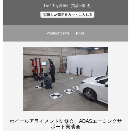
1
から
5
を表示中 (商品の数:
5
)
Product Name
Price+
ホイールアライメント研修会、ADASエーミングサ
ポート実演会