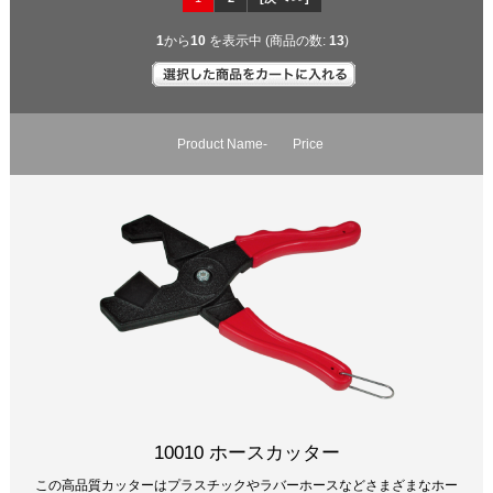
1
から
10
を表示中 (商品の数:
13
)
Product Name-
Price
10010 ホースカッター
この高品質カッターはプラスチックやラバーホースなどさまざまなホー