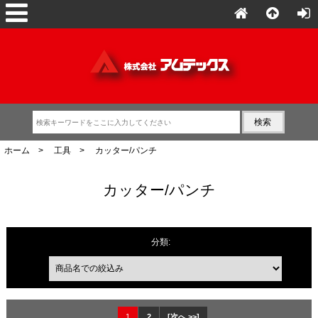
ホーム
>
工具
> カッター/パンチ
カッター/パンチ
商品名での絞込み
分類:
1
2
[次へ >>]