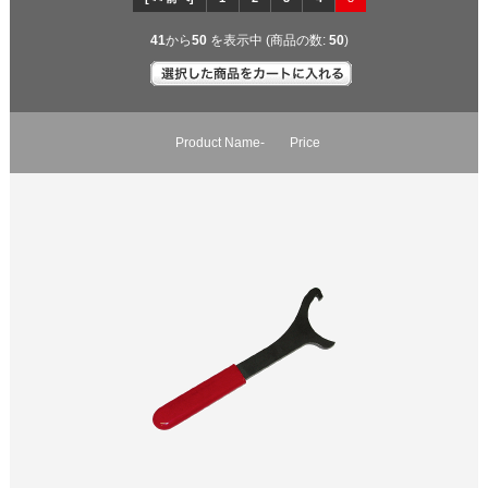
41
から
50
を表示中 (商品の数:
50
)
Product Name-
Price