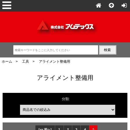
ホーム
>
工具
> アライメント整備用
アライメント整備用
商品名での絞込み
分類:
[<< 前へ]
1
2
3
4
5