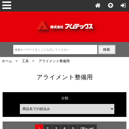
ホーム
>
工具
> アライメント整備用
アライメント整備用
商品名での絞込み
分類:
1
2
3
4
5
[次へ >>]