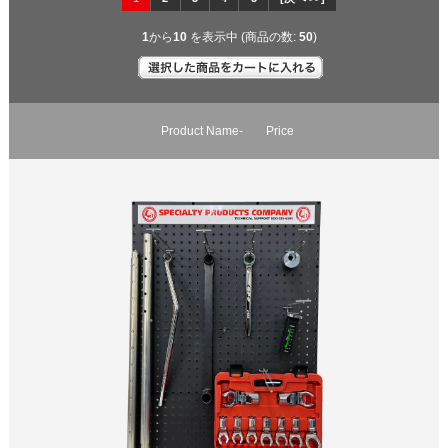
1
から
10
を表示中 (商品の数:
50
)
Product Name-
Price