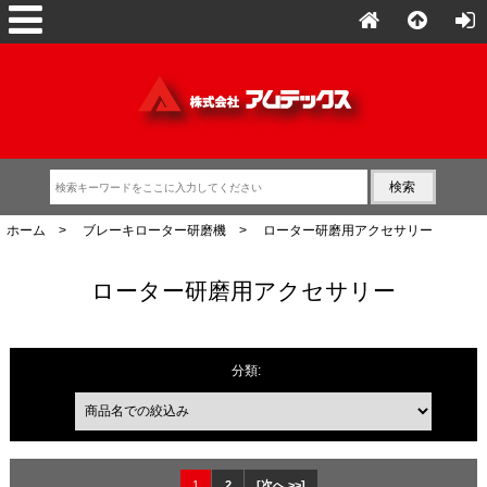
ホーム
>
ブレーキローター研磨機
> ローター研磨用アクセサリー
ローター研磨用アクセサリー
商品名での絞込み
分類:
1
2
[次へ >>]