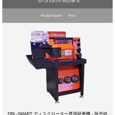
1
から
2
を表示中 (商品の数:
2
)
Product Name+
Price
DBL-SMART ディスクローター専用研磨機 - 販売終