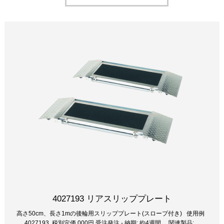
4027193 リアスリッププレート
高さ50cm、長さ1mの後輪用スリッププレート(スロープ付き) 使用例
4027193 税別定価,000円 受注発注 - 納期: 約4週間 関連製品: ...