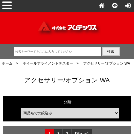
ホーム
>
ホイールアライメントテスター
> アクセサリー/オプション WA
アクセサリー/オプション WA
商品名での絞込み
分類:
1
2
3
[次へ >>]