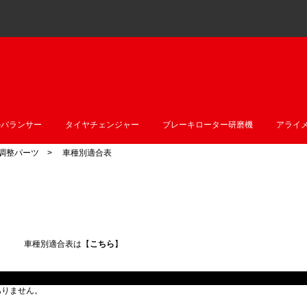
ルバランサー
タイヤチェンジャー
ブレーキローター研磨機
アライ
調整パーツ
> 車種別適合表
車種別適合表は【
こちら
】
ありません。