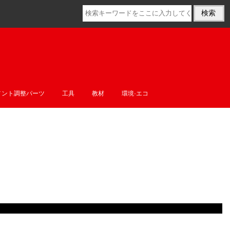
メント調整パーツ
工具
教材
環境·エコ