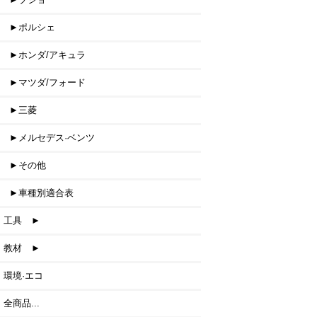
►ポルシェ
►ホンダ/アキュラ
►マツダ/フォード
►三菱
►メルセデス·ベンツ
►その他
►車種別適合表
工具 ►
教材 ►
環境·エコ
全商品...