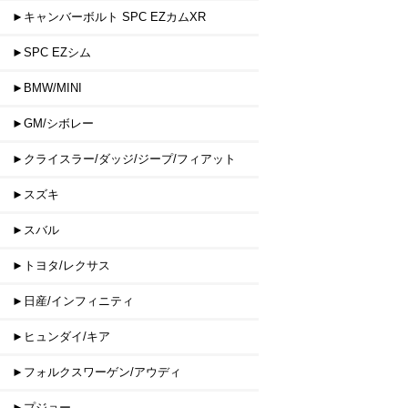
►キャンバーボルト SPC EZカムXR
►SPC EZシム
►BMW/MINI
►GM/シボレー
►クライスラー/ダッジ/ジープ/フィアット
►スズキ
►スバル
►トヨタ/レクサス
►日産/インフィニティ
►ヒュンダイ/キア
►フォルクスワーゲン/アウディ
►プジョー