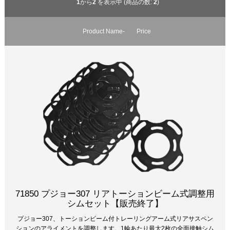
1
から
2
を表示中 (商品の数:
2
)
Product Name-
Price
71850 プジョー307 リアトーションビーム式調整用
シムセット【販売終了】
プジョー307、トーションビーム付トレーリングアーム式リアサスペン
ションのアライメントを調整します。1輪あたり最大2枚の全面接触シム