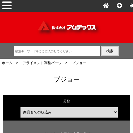
ホーム
>
アライメント調整パーツ
> プジョー
プジョー
分類:
商品名での絞込み