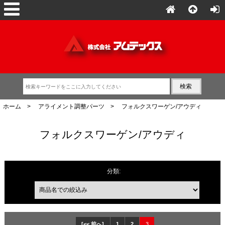
ホーム
>
アライメント調整パーツ
> フォルクスワーゲン/アウディ
フォルクスワーゲン/アウディ
商品名での絞込み
分類:
[<< 前へ]
1
2
3