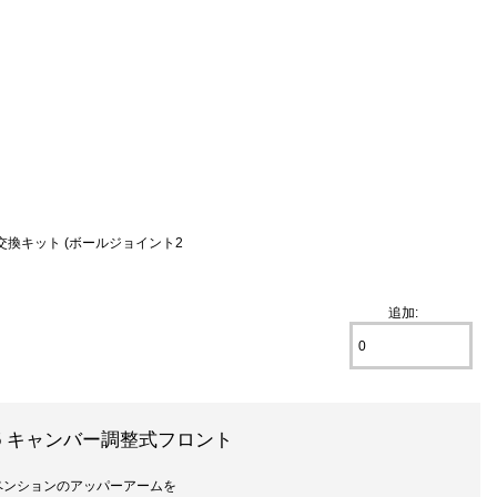
用ダストブーツ交換キット (ボールジョイント2
追加:
/A5/S5 キャンバー調整式フロント
ペンションのアッパーアームを