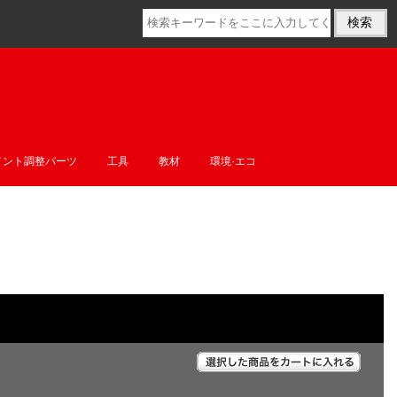
メント調整パーツ
工具
教材
環境·エコ