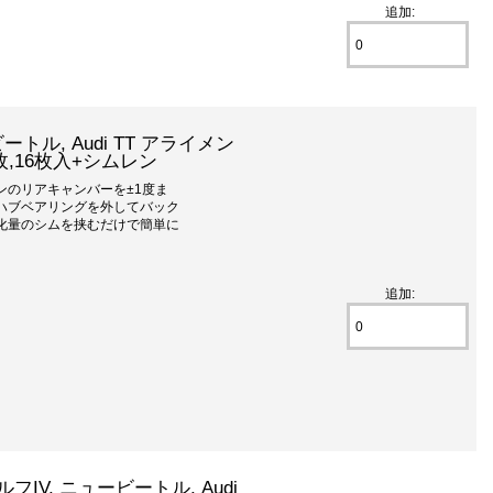
追加:
ビートル, Audi TT アライメン
枚,16枚入+シムレン
ンのリアキャンバーを±1度ま
。ハブベアリングを外してバック
化量のシムを挟むだけで簡単に
追加:
ゴルフIV, ニュービートル, Audi