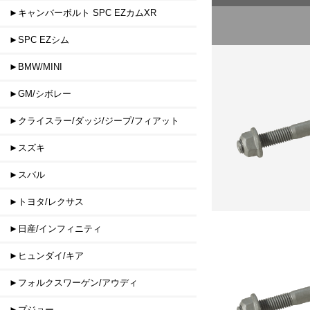
►キャンバーボルト SPC EZカムXR
►SPC EZシム
►BMW/MINI
►GM/シボレー
►クライスラー/ダッジ/ジープ/フィアット
►スズキ
►スバル
►トヨタ/レクサス
►日産/インフィニティ
►ヒュンダイ/キア
►フォルクスワーゲン/アウディ
►プジョー