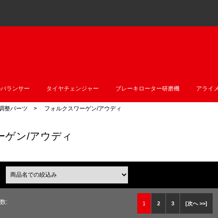
ルバランサー
タイヤチェンジャー
ブレーキローター研磨機
アライ
調整パーツ
> フォルクスワーゲン/アウディ
ーゲン/アウディ
商品名での絞込み
数:
1
2
3
[次へ >>]