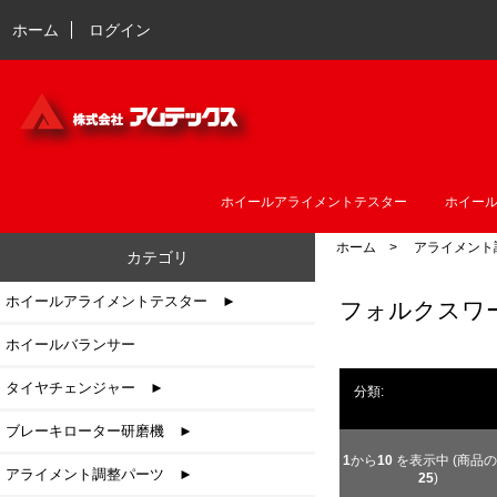
ホーム
ログイン
ホイールアライメントテスター
ホイー
ホーム
>
アライメント
カテゴリ
ホイールアライメントテスター ►
フォルクスワ
ホイールバランサー
タイヤチェンジャー ►
分類:
ブレーキローター研磨機 ►
1
から
10
を表示中 (商品の
アライメント調整パーツ
►
25
)