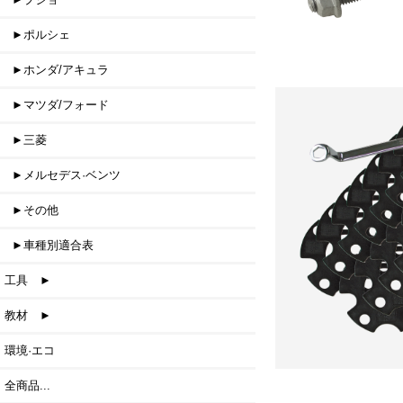
►ポルシェ
►ホンダ/アキュラ
►マツダ/フォード
►三菱
►メルセデス·ベンツ
►その他
►車種別適合表
工具 ►
教材 ►
環境·エコ
全商品...