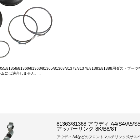
81355/81358/81360/81363/81365/81368/81373/81378/81383/81388
アームには適合しません。...
81363/81368 アウディ A4/S4
アッパーリンク 8K/B8/8T
アウディ A4などのフロントマルチリンク式サス