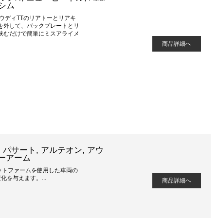
整シム
ウディTTのリアトーとリアキ
を外して、バックプレートとリ
挟むだけで簡単にミスアライメ
商品詳細へ
GTI, パサート, アルテオン, アウ
バーアーム
ラットファームを使用した車両の
を与えます。...
商品詳細へ