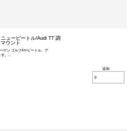
Li, ニュービートル/Audi TT 調
ーマウント
ーゲン ゴルフ4やビートル、ア
。...
追加: