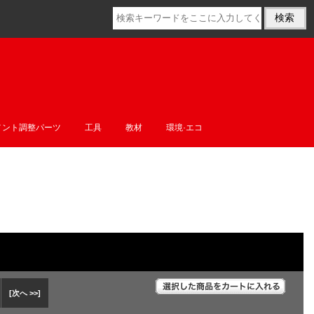
メント調整パーツ
工具
教材
環境·エコ
[次へ >>]