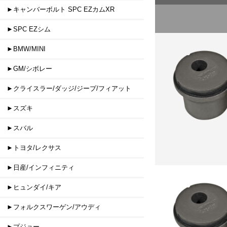
►キャンバーボルト SPC EZカムXR
►SPC EZシム
►BMW/MINI
►GM/シボレー
►クライスラー/ダッジ/ジープ/フィアット
►スズキ
►スバル
►トヨタ/レクサス
►日産/インフィニティ
►ヒュンダイ/キア
►フォルクスワーゲン/アウディ
►プジョー