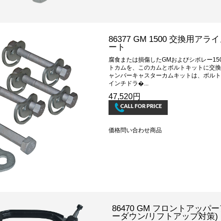
86377 GM 1500 交換
ート
腐食または損傷したGMおよびシボレー15
トカムを、このカムとボルトキットに交換
ャンバーキャスターカムキットは、ボルト
インチドラ�...
47,520円
価格問い合わせ商品
86470 GM フロントアッパ
ーダウン/リフトアップ対策)