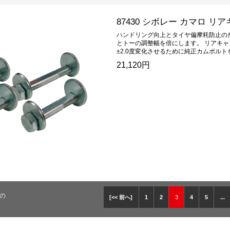
87430 シボレー カマロ 
ハンドリング向上とタイヤ偏摩耗防止の
とトーの調整幅を倍にします。 リアキャン
±2.0度変化させるために純正カムボルトを外
21,120円
品の
[<< 前へ]
1
2
3
4
5
...