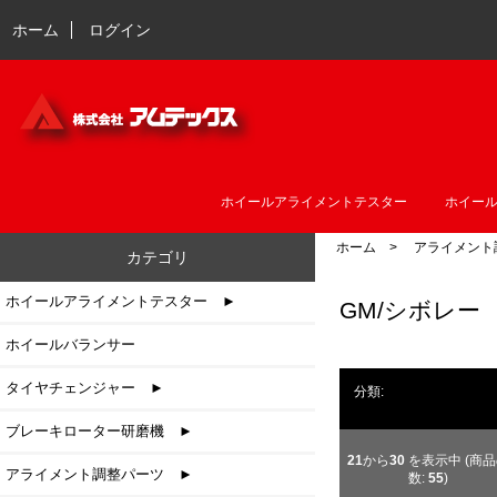
ホーム
ログイン
ホイールアライメントテスター
ホイー
ホーム
>
アライメント
カテゴリ
ホイールアライメントテスター ►
GM/シボレー
ホイールバランサー
タイヤチェンジャー ►
分類:
ブレーキローター研磨機 ►
21
から
30
を表示中 (商
アライメント調整パーツ
►
数:
55
)