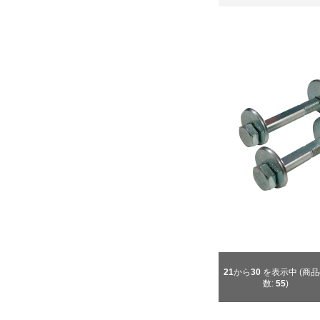
21
から
30
を表示中 (商
数:
55
)