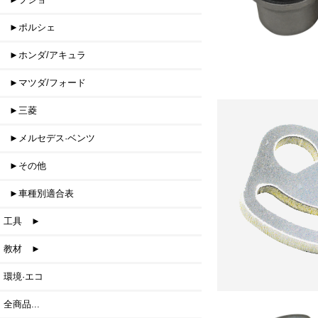
►ポルシェ
►ホンダ/アキュラ
►マツダ/フォード
►三菱
►メルセデス·ベンツ
►その他
►車種別適合表
工具 ►
教材 ►
環境·エコ
全商品...