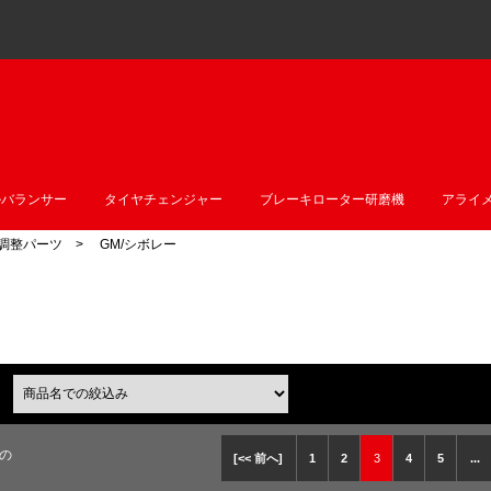
ルバランサー
タイヤチェンジャー
ブレーキローター研磨機
アライ
調整パーツ
> GM/シボレー
商品名での絞込み
品の
[<< 前へ]
1
2
3
4
5
...