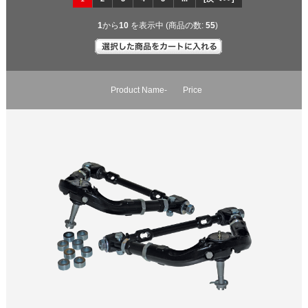
1
から
10
を表示中 (商品の数:
55
)
Product Name-
Price