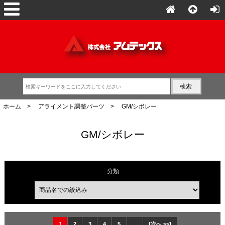
ホーム
>
アライメント調整パーツ
> GM/シボレー
GM/シボレー
商品名での絞込み
分類:
1
2
3
4
5
...
[次へ >>]