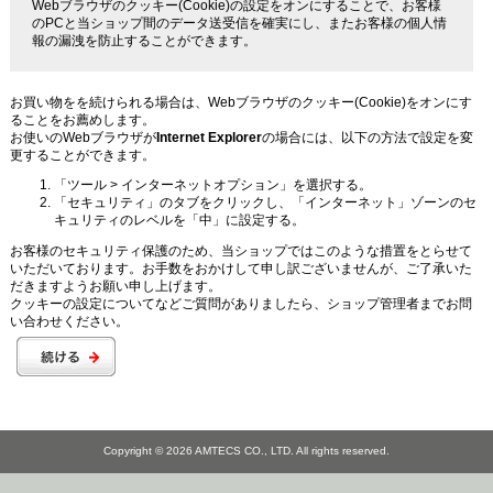
Webブラウザのクッキー(Cookie)の設定をオンにすることで、お客様
のPCと当ショップ間のデータ送受信を確実にし、またお客様の個人情
報の漏洩を防止することができます。
お買い物をを続けられる場合は、Webブラウザのクッキー(Cookie)をオンにす
ることをお薦めします。
お使いのWebブラウザが
Internet Explorer
の場合には、以下の方法で設定を変
更することができます。
「ツール > インターネットオプション」を選択する。
「セキュリティ」のタブをクリックし、「インターネット」ゾーンのセ
キュリティのレベルを「中」に設定する。
お客様のセキュリティ保護のため、当ショップではこのような措置をとらせて
いただいております。お手数をおかけして申し訳ございませんが、ご了承いた
だきますようお願い申し上げます。
クッキーの設定についてなどご質問がありましたら、ショップ管理者までお問
い合わせください。
Copyright © 2026
AMTECS CO., LTD.
All rights reserved.