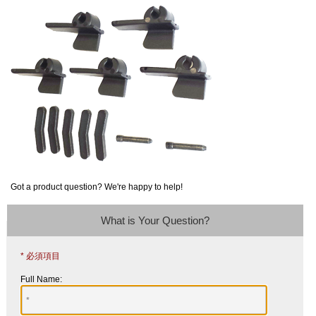
Got a product question? We're happy to help!
What is Your Question?
* 必須項目
Full Name: