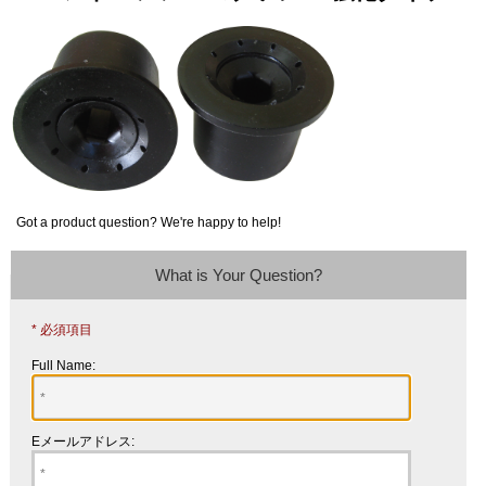
Got a product question? We're happy to help!
What is Your Question?
* 必須項目
Full Name:
Eメールアドレス: