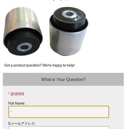
Got a product question? We're happy to help!
What is Your Question?
* 必須項目
Full Name:
Eメールアドレス: