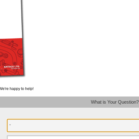
We're happy to help!
What is Your Question?