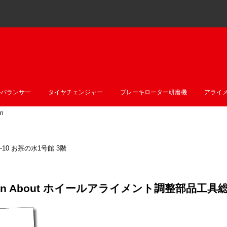
ルバランサー
タイヤチェンジャー
ブレーキローター研磨機
アライ
n
10 お茶の水1号館 3階
stion About ホイールアライメント調整部品工具総合