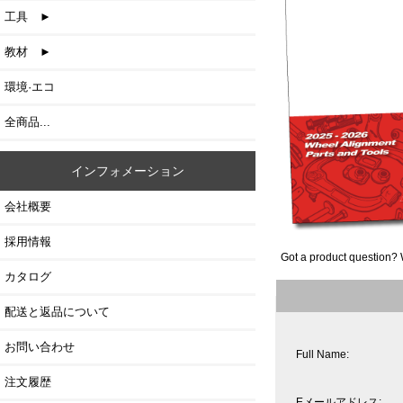
工具 ►
教材 ►
環境·エコ
全商品...
インフォメーション
会社概要
採用情報
Got a product question? 
カタログ
配送と返品について
お問い合わせ
Full Name:
注文履歴
Eメールアドレス: