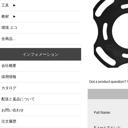
工具 ►
教材 ►
環境·エコ
全商品...
インフォメーション
会社概要
採用情報
Got a product question? 
カタログ
配送と返品について
お問い合わせ
Full Name:
注文履歴
Eメールアドレス: