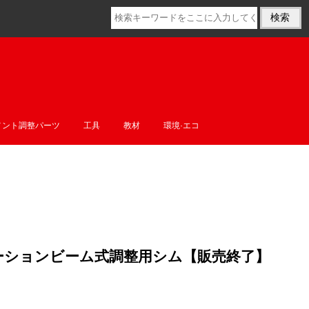
メント調整パーツ
工具
教材
環境·エコ
07 リアトーションビーム式調整用シム【販売終了】