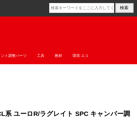
メント調整パーツ
工具
教材
環境·エコ
 CF/CL系 ユーロR/ラグレイト SPC キャンバー調