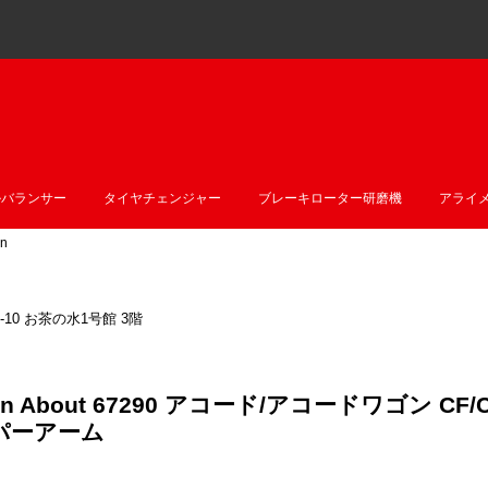
ルバランサー
タイヤチェンジャー
ブレーキローター研磨機
アライ
n
10 お茶の水1号館 3階
stion About 67290 アコード/アコードワゴン
パーアーム