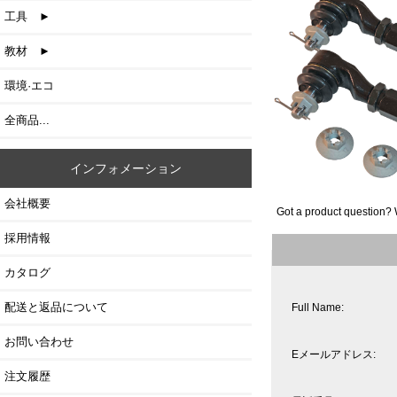
工具 ►
教材 ►
環境·エコ
全商品...
インフォメーション
会社概要
Got a product question? 
採用情報
カタログ
配送と返品について
Full Name:
お問い合わせ
Eメールアドレス:
注文履歴