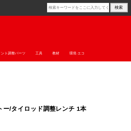
メント調整パーツ
工具
教材
環境·エコ
0 フロントトー/タイロッド調整レンチ 1本