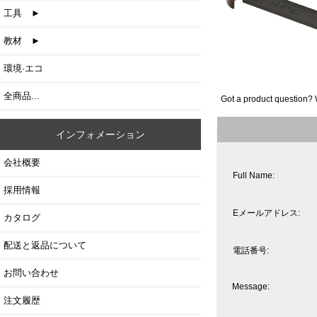
工具 ►
教材 ►
環境·エコ
全商品...
Got a product question? 
インフォメーション
会社概要
Full Name:
採用情報
Eメールアドレス:
カタログ
配送と返品について
電話番号:
お問い合わせ
Message:
注文履歴