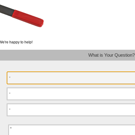
We're happy to help!
What is Your Question?