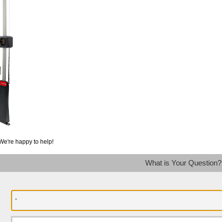
We're happy to help!
What is Your Question?