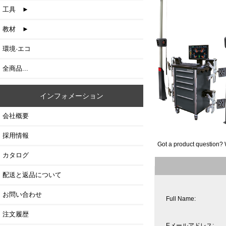
工具 ►
教材 ►
環境·エコ
全商品...
インフォメーション
会社概要
採用情報
Got a product question? 
カタログ
配送と返品について
お問い合わせ
Full Name:
注文履歴
Eメールアドレス: