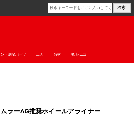
メント調整パーツ
工具
教材
環境·エコ
スベンツ/ダイムラーAG推奨ホイールアライナー