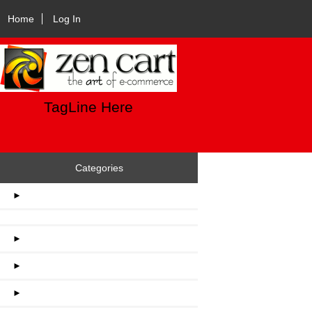
Home
Log In
TagLine Here
Categories
►
►
►
►