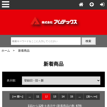
ホーム
> 新着商品
新着商品
表示順:
[<< 前へ]
...
11
12
13
14
15
...
[次へ >>]
111
から
120
を表示中 (新着商品の数:
678
)