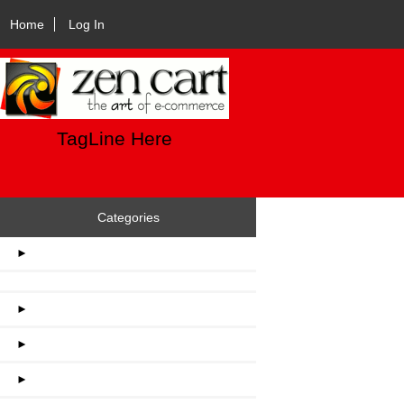
Home
Log In
TagLine Here
Categories
►
►
►
►