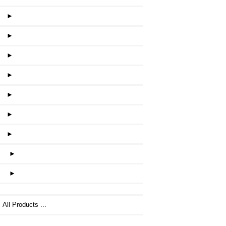
►
►
►
►
►
►
►
►
►
All Products ...