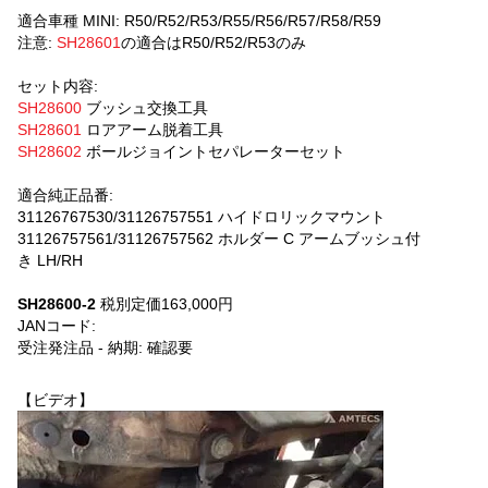
適合車種 MINI: R50/R52/R53/R55/R56/R57/R58/R59
注意:
SH28601
の適合はR50/R52/R53のみ
セット内容:
SH28600
ブッシュ交換工具
SH28601
ロアアーム脱着工具
SH28602
ボールジョイントセパレーターセット
適合純正品番:
31126767530/31126757551 ハイドロリックマウント
31126757561/31126757562 ホルダー C アームブッシュ付
き LH/RH
SH28600-2
税別定価163,000円
JANコード:
受注発注品 - 納期: 確認要
【ビデオ】