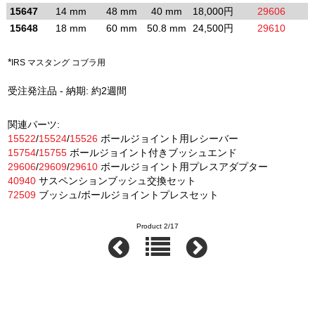
15647
14 mm
48 mm
40 mm
18,000円
29606
15648
18 mm
60 mm
50.8 mm
24,500円
29610
*
IRS マスタング コブラ用
受注発注品 - 納期: 約2週間
関連パーツ:
15522
/
15524
/
15526
ボールジョイント用レシーバー
15754
/
15755
ボールジョイント付きブッシュエンド
29606
/
29609
/
29610
ボールジョイント用プレスアダプター
40940
サスペンションブッシュ交換セット
72509
ブッシュ/ボールジョイントプレスセット
Product 2/17