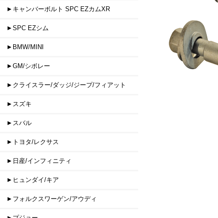
►キャンバーボルト SPC EZカムXR
►SPC EZシム
►BMW/MINI
►GM/シボレー
►クライスラー/ダッジ/ジープ/フィアット
►スズキ
►スバル
►トヨタ/レクサス
►日産/インフィニティ
►ヒュンダイ/キア
►フォルクスワーゲン/アウディ
►プジョー