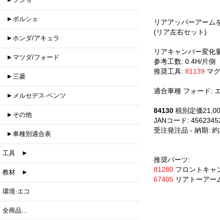
►ポルシェ
リアアッパーアーム
(リア左右セット)
►ホンダ/アキュラ
リアキャンバー変化量: ±0
►マツダ/フォード
参考工数: 0.4H/片側
推奨工具:
81139
マグ
►三菱
適合車種 フォード: エ
►メルセデス·ベンツ
84130
税別定価21,0
►その他
JANコード: 4562345
受注発注品 - 納期: 
►車種別適合表
工具 ►
推奨パーツ:
81280
フロントキャ
教材 ►
67405
リアトーアー
環境·エコ
全商品...